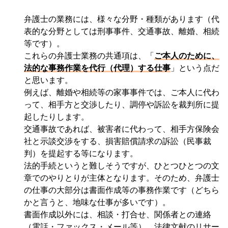
弁護士の業務には、様々な分野・種類があります（代
表的な分野としては刑事事件、交通事故、離婚、相続
等です）。
これらの弁護士業務の共通項は、「
ご本人のために、
法的な事務作業を代行（代理）する仕事
」という点だ
と思います。
例えば、離婚や相続等の家事事件では、ご本人に代わ
って、相手方と交渉したり、調停や訴訟を裁判所に提
起したりします。
交通事故であれば、被害者に代わって、相手方保険会
社と示談交渉をする、損害賠償請求の訴訟（民事裁
判）を提起する等になります。
法的手続というと難しそうですが、ひとつひとつの文
章でのやりとりが主体となります。そのため、弁護士
の仕事の大部分は書面作成等の事務作業です（どちら
かと言うと、地味な仕事が多いです）。
書面作成以外には、相談・打合せ、関係者との連絡
（電話・ファックス・メール等）、法律文献のリサー